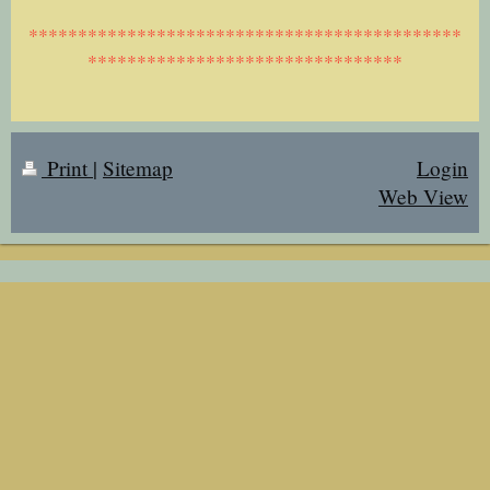
********************************************
********************************
Print
|
Sitemap
Login
Web View